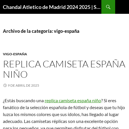
Buscar
Chandal Atletico de Madrid 2024 2025 | SuperVigo
SALTAR
AL
CONTENIDO
Archivo de la categoría: vigo-españa
VIGO-ESPAÑA
REPLICA CAMISETA ESPAÑA
NIÑO
9 DE ABRIL DE 2025
¿Estás buscando una
replica camiseta españa niño
? Si eres
fanático de la selección española de fútbol y deseas que tu hijo
luzca los mismos colores que sus ídolos, has llegado al lugar
adecuado. Las camisetas réplicas son una excelente opción
para los pequeños, ya que permiten disfrutar del fútbol con