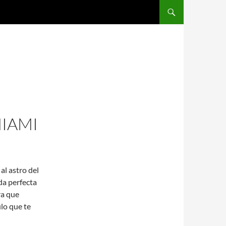
SALTAR AL CONTENIDO
MIAMI
al astro del
da perfecta
ra que
ulo que te