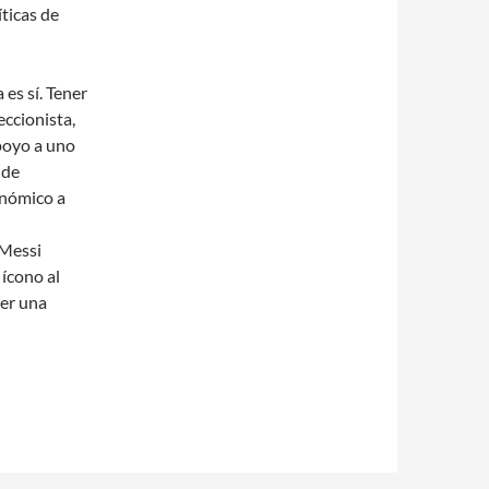
íticas de
 es sí. Tener
eccionista,
poyo a uno
 de
onómico a
 Messi
 ícono al
ner una