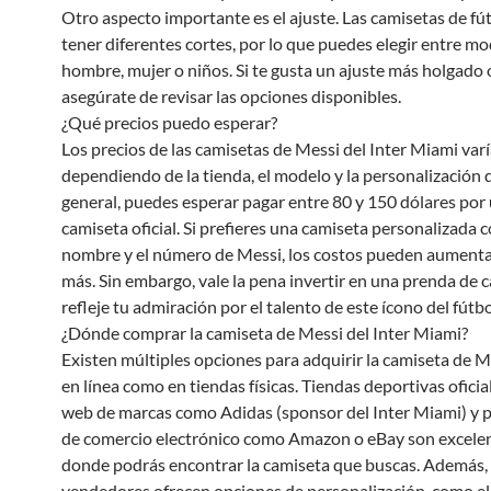
Otro aspecto importante es el ajuste. Las camisetas de fú
tener diferentes cortes, por lo que puedes elegir entre m
hombre, mujer o niños. Si te gusta un ajuste más holgado 
asegúrate de revisar las opciones disponibles.
¿Qué precios puedo esperar?
Los precios de las camisetas de Messi del Inter Miami var
dependiendo de la tienda, el modelo y la personalización q
general, puedes esperar pagar entre 80 y 150 dólares por
camiseta oficial. Si prefieres una camiseta personalizada c
nombre y el número de Messi, los costos pueden aument
más. Sin embargo, vale la pena invertir en una prenda de 
refleje tu admiración por el talento de este ícono del fútbo
¿Dónde comprar la camiseta de Messi del Inter Miami?
Existen múltiples opciones para adquirir la camiseta de M
en línea como en tiendas físicas. Tiendas deportivas oficial
web de marcas como Adidas (sponsor del Inter Miami) y 
de comercio electrónico como Amazon o eBay son excelen
donde podrás encontrar la camiseta que buscas. Además,
vendedores ofrecen opciones de personalización, como el