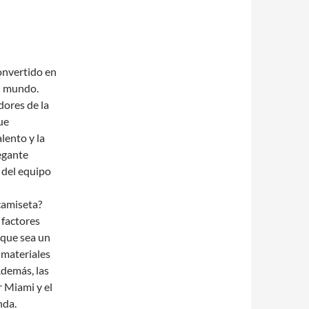
onvertido en
el mundo.
dores de la
ue
lento y la
egante
n del equipo
camiseta?
 factores
 que sea un
 materiales
Además, las
r Miami y el
nda.