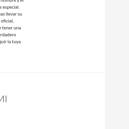
 especial.
as llevar su
oficial,
e tener una
erdadero
uir la tuya
MI