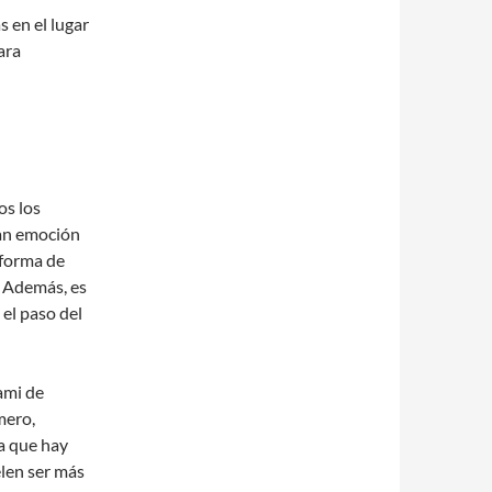
ás en el lugar
ara
os los
ran emoción
 forma de
. Además, es
el paso del
ami de
mero,
a que hay
elen ser más