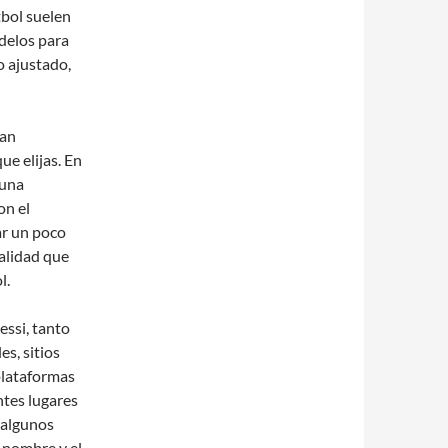
tbol suelen
odelos para
o ajustado,
ían
ue elijas. En
 una
on el
ar un poco
calidad que
l.
essi, tanto
es, sitios
plataformas
tes lugares
 algunos
 nombre y el