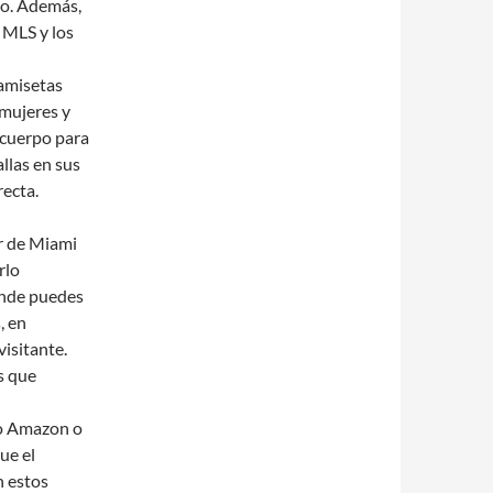
to. Además,
a MLS y los
camisetas
 mujeres y
u cuerpo para
llas en sus
recta.
er de Miami
rlo
donde puedes
, en
visitante.
s que
mo Amazon o
ue el
n estos