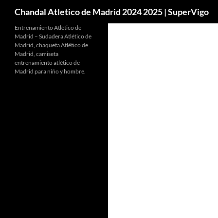
Buscar
Chandal Atletico de Madrid 2024 2025 | SuperVigo
Entrenamiento Atlético de
Madrid – Sudadera Atlético de
Madrid, chaqueta Atlético de
Madrid, camiseta
entrenamiento atlético de
Madrid para niño y hombre.