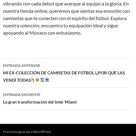
vibrando con cada debut que acerque al equipo a la gloria. En
nuestra tienda online, queremos que sientas esa emoción con
camisetas que te conecten con el espíritu del fútbol. Explora
nuestra colección, encuentra tu equipación ideal y sigue
apoyando al Mónaco con entusiasmo.
Navegación
ENTRADA ANTERIOR
de
MI EX-COLECCIÓN DE CAMISETAS DE FÚTBOL (¿POR QUÉ LAS
VENDÍ TODAS?)
entradas
ENTRADA SIGUIENTE
La gran transformación del Inter Miami
Funciona gracias a WordPress