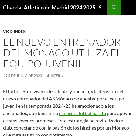
Buscar
Chandal Atletico de Madrid 2024 2025 | SuperVigo
SALTAR
AL
CONTENIDO
VIGO-INDEX
EL NUEVO ENTRENADOR
DEL MÓNACO UTILIZA EL
EQUIPO JUVENIL
5 DE JUNIO DE 2025
ISTERN
El fútbol es un vivero de talento y audacia, y la decisión del
nuevo entrenador del AS Mónaco de apostar por el equipo
juvenil en la temporada 2024-25 ha emocionado a los
aficionados, que buscan su
camiseta fútbol barata
para apoyar
a estas jóvenes promesas. Esta estrategia ha revitalizado al
club, conectando con la pasión de los hinchas por un Mónaco
que mira al futuro con optimismo.