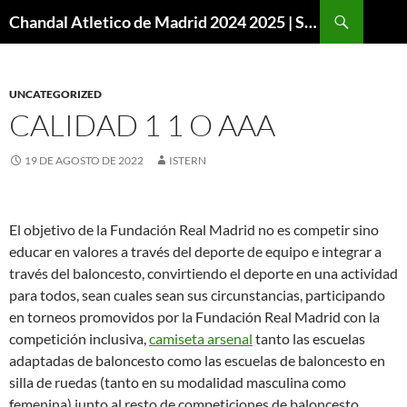
Buscar
Chandal Atletico de Madrid 2024 2025 | SuperVigo
SALTAR
AL
CONTENIDO
UNCATEGORIZED
CALIDAD 1 1 O AAA
19 DE AGOSTO DE 2022
ISTERN
El objetivo de la Fundación Real Madrid no es competir sino
educar en valores a través del deporte de equipo e integrar a
través del baloncesto, convirtiendo el deporte en una actividad
para todos, sean cuales sean sus circunstancias, participando
en torneos promovidos por la Fundación Real Madrid con la
competición inclusiva,
camiseta arsenal
tanto las escuelas
adaptadas de baloncesto como las escuelas de baloncesto en
silla de ruedas (tanto en su modalidad masculina como
femenina) junto al resto de competiciones de baloncesto.