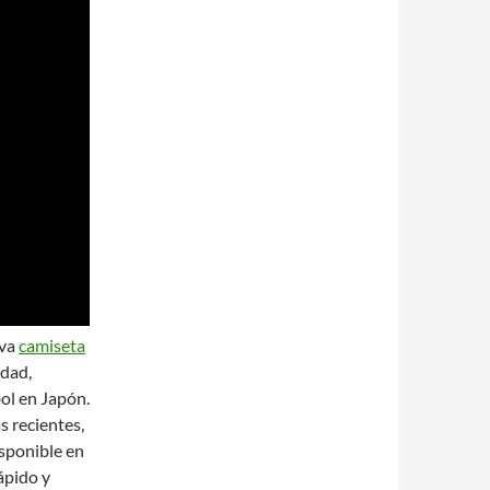
iva
camiseta
idad,
bol en Japón.
s recientes,
isponible en
ápido y