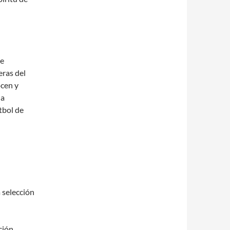
me
eras del
ocen y
ha
tbol de
a selección
ción