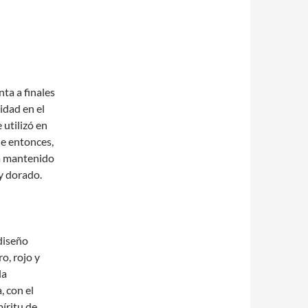
nta a finales
idad en el
 utilizó en
de entonces,
ha mantenido
 y dorado.
 diseño
o, rojo y
la
, con el
píritu de