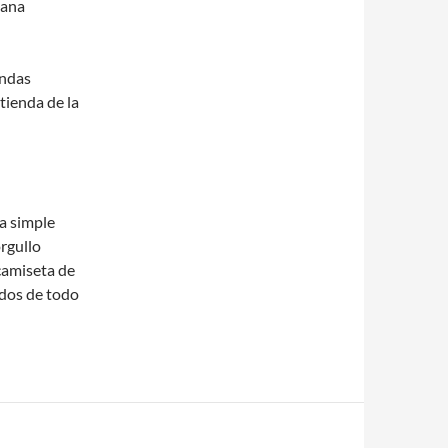
mana
endas
 tienda de la
a simple
rgullo
 camiseta de
ados de todo