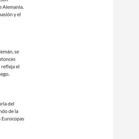
e Alemania.
pasión y el
lemán, se
entonces
refleja el
uego.
ria del
ndo de la
s Eurocopas