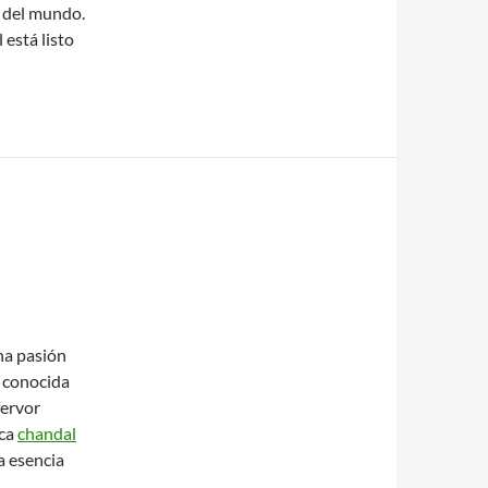
r del mundo.
 está listo
na pasión
, conocida
fervor
ica
chandal
a esencia