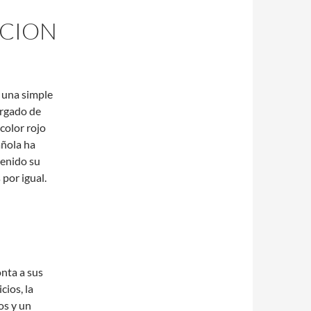
CCION
 una simple
argado de
 color rojo
añola ha
tenido su
 por igual.
onta a sus
cios, la
os y un