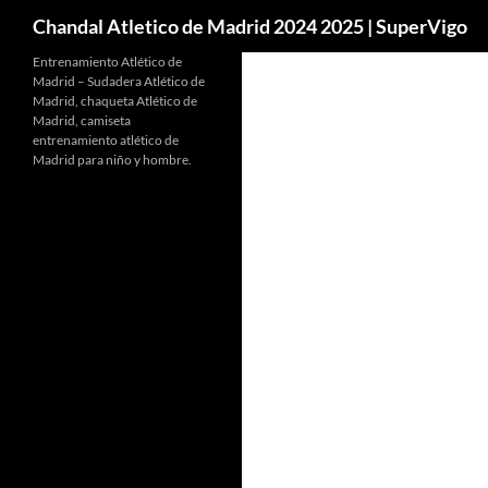
Buscar
Chandal Atletico de Madrid 2024 2025 | SuperVigo
Entrenamiento Atlético de
Madrid – Sudadera Atlético de
Madrid, chaqueta Atlético de
Madrid, camiseta
entrenamiento atlético de
Madrid para niño y hombre.