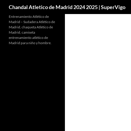
Buscar
Chandal Atletico de Madrid 2024 2025 | SuperVigo
Entrenamiento Atlético de
Madrid – Sudadera Atlético de
Madrid, chaqueta Atlético de
Madrid, camiseta
entrenamiento atlético de
Madrid para niño y hombre.