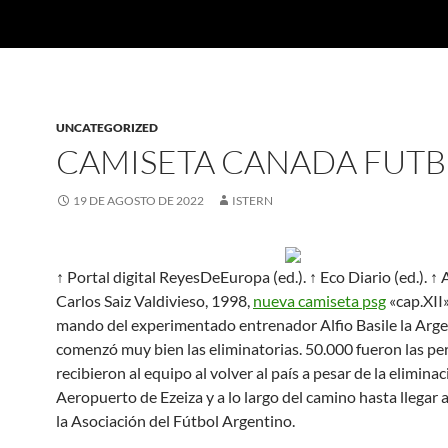
UNCATEGORIZED
CAMISETA CANADA FUT
19 DE AGOSTO DE 2022
ISTERN
↑ Portal digital ReyesDeEuropa (ed.). ↑ Eco Diario (ed.). ↑
Carlos Saiz Valdivieso, 1998,
nueva camiseta psg
«cap.XII»
mando del experimentado entrenador Alfio Basile la Arg
comenzó muy bien las eliminatorias. 50.000 fueron las p
recibieron al equipo al volver al país a pesar de la eliminac
Aeropuerto de Ezeiza y a lo largo del camino hasta llegar a
la Asociación del Fútbol Argentino.