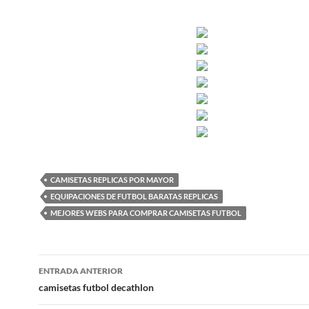
CAMISETAS REPLICAS POR MAYOR
EQUIPACIONES DE FUTBOL BARATAS REPLICAS
MEJORES WEBS PARA COMPRAR CAMISETAS FUTBOL
Navegación
ENTRADA ANTERIOR
de
camisetas futbol decathlon