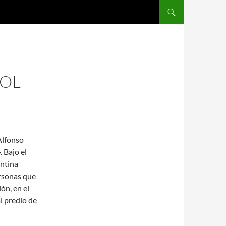
SALTAR AL CONTENIDO
BOL
 Alfonso
. Bajo el
entina
ersonas que
ión, en el
l predio de