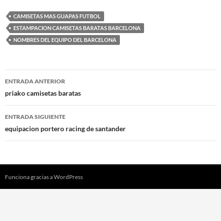
CAMISETAS MAS GUAPAS FUTBOL
ESTAMPACION CAMISETAS BARATAS BARCELONA
NOMBRES DEL EQUIPO DEL BARCELONA
Navegación
ENTRADA ANTERIOR
de
priako camisetas baratas
entradas
ENTRADA SIGUIENTE
equipacion portero racing de santander
Funciona gracias a WordPress