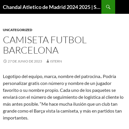
Buscar
Chandal Atletico de Madrid 2024 2025 | SuperVigo
SALTAR
AL
CONTENIDO
UNCATEGORIZED
CAMISETA FUTBOL
BARCELONA
27 DE JUNIO DE 2023
ISTERN
Logotipo del equipo, marca, nombre del patrocina.. Podría
personalizar gratis con número y nombre de un jugador
favorito o su nombre propio. Cada uno de los paquetes se
enviará con el número de seguimiento de logística al cliente lo
más antes posible. “Me hace mucha ilusión que un club tan
grande como el Barça vista la camiseta, y más en partidos tan
importantes.