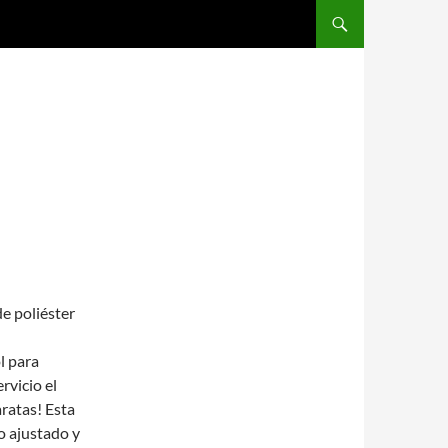
SALTAR AL CONTENIDO
de poliéster
l para
rvicio el
aratas! Esta
o ajustado y