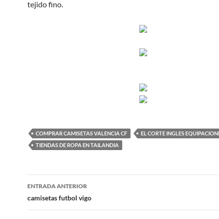
tejido fino.
COMPRAR CAMISETAS VALENCIA CF
EL CORTE INGLES EQUIPACION
TIENDAS DE ROPA EN TAILANDIA
Navegación
ENTRADA ANTERIOR
de
camisetas futbol vigo
entradas