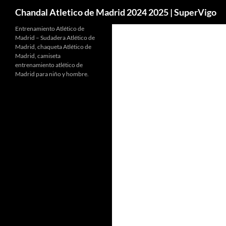
Buscar
Chandal Atletico de Madrid 2024 2025 | SuperVigo
Entrenamiento Atlético de
Madrid – Sudadera Atlético de
Madrid, chaqueta Atlético de
Madrid, camiseta
entrenamiento atlético de
Madrid para niño y hombre.