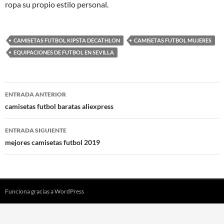
ropa su propio estilo personal.
CAMISETAS FUTBOL KIPSTA DECATHLON
CAMISETAS FUTBOL MUJERES
EQUIPACIONES DE FUTBOL EN SEVILLA
Navegación
ENTRADA ANTERIOR
de
camisetas futbol baratas aliexpress
entradas
ENTRADA SIGUIENTE
mejores camisetas futbol 2019
Funciona gracias a WordPress