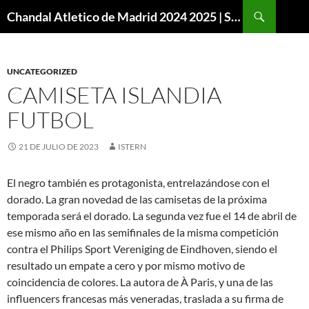
Buscar
Chandal Atletico de Madrid 2024 2025 | SuperVigo
SALTAR
AL
CONTENIDO
UNCATEGORIZED
CAMISETA ISLANDIA
FUTBOL
21 DE JULIO DE 2023
ISTERN
El negro también es protagonista, entrelazándose con el
dorado. La gran novedad de las camisetas de la próxima
temporada será el dorado. La segunda vez fue el 14 de abril de
ese mismo año en las semifinales de la misma competición
contra el Philips Sport Vereniging de Eindhoven, siendo el
resultado un empate a cero y por mismo motivo de
coincidencia de colores. La autora de À Paris, y una de las
influencers francesas más veneradas, traslada a su firma de