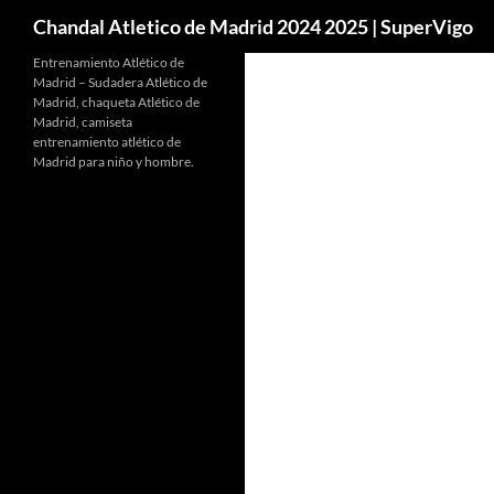
Buscar
Chandal Atletico de Madrid 2024 2025 | SuperVigo
Entrenamiento Atlético de
Madrid – Sudadera Atlético de
Madrid, chaqueta Atlético de
Madrid, camiseta
entrenamiento atlético de
Madrid para niño y hombre.