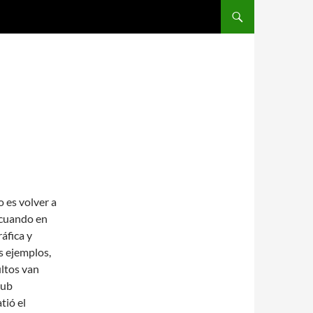
SALTAR AL CONTENIDO
 es volver a
 cuando en
áfica y
s ejemplos,
ltos van
lub
tió el