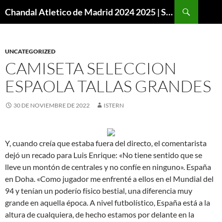
Buscar
Chandal Atletico de Madrid 2024 2025 | SuperVigo
SALTAR
AL
CONTENIDO
UNCATEGORIZED
CAMISETA SELECCION
ESPAOLA TALLAS GRANDES
30 DE NOVIEMBRE DE 2022
ISTERN
Y, cuando creía que estaba fuera del directo, el comentarista
dejó un recado para Luis Enrique: «No tiene sentido que se
lleve un montón de centrales y no confíe en ninguno». España
en Doha. «Como jugador me enfrenté a ellos en el Mundial del
94 y tenían un poderío físico bestial, una diferencia muy
grande en aquella época. A nivel futbolístico, España está a la
altura de cualquiera, de hecho estamos por delante en la