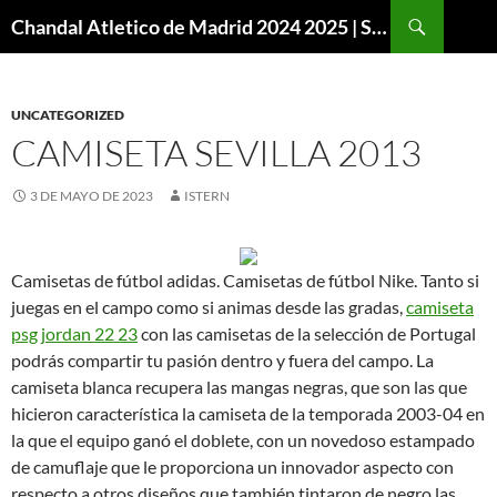
Buscar
Chandal Atletico de Madrid 2024 2025 | SuperVigo
SALTAR
AL
CONTENIDO
UNCATEGORIZED
CAMISETA SEVILLA 2013
3 DE MAYO DE 2023
ISTERN
Camisetas de fútbol adidas. Camisetas de fútbol Nike. Tanto si
juegas en el campo como si animas desde las gradas,
camiseta
psg jordan 22 23
con las camisetas de la selección de Portugal
podrás compartir tu pasión dentro y fuera del campo. La
camiseta blanca recupera las mangas negras, que son las que
hicieron característica la camiseta de la temporada 2003-04 en
la que el equipo ganó el doblete, con un novedoso estampado
de camuflaje que le proporciona un innovador aspecto con
respecto a otros diseños que también tintaron de negro las