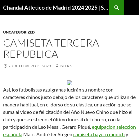
Buscar
Chandal Atletico de Madrid 2024 2025 | SuperVigo
SALTAR
AL
CONTENIDO
UNCATEGORIZED
CAMISETA TERCERA
REPUBLICA
23 DE FEBRERO DE 2023
ISTERN
Así, los futbolistas azulgranas lucirán su nombre con
caracteres chinos justo debajo de los caracteres que utilizan de
manera habitual, en el dorso de su elástica, una acción que se
suma al vídeo de felicitación del Año Nuevo Chino que hizo el
club y que se estrenó el último lunes 4 de febrero, con la
participación de Leo Messi, Gerard Piqué,
equipacion seleccion
española
Marc-André ter Stegen
camiseta bayern munich
y