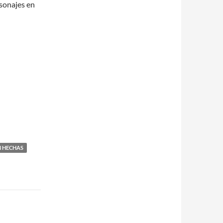
sonajes en
N HECHAS