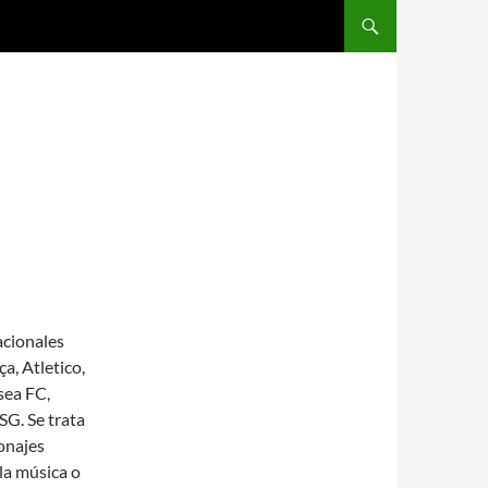
SALTAR AL CONTENIDO
acionales
a, Atletico,
sea FC,
G. Se trata
sonajes
 la música o