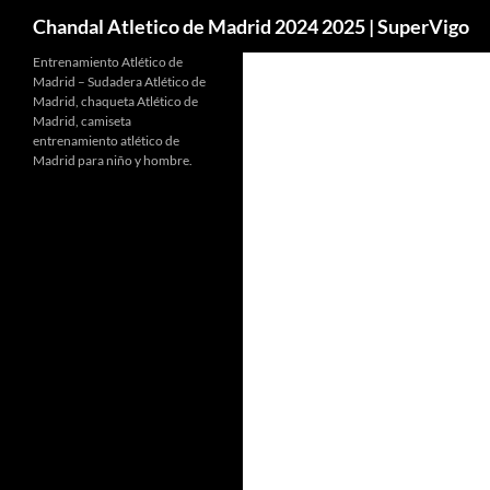
Buscar
Chandal Atletico de Madrid 2024 2025 | SuperVigo
Entrenamiento Atlético de
Madrid – Sudadera Atlético de
Madrid, chaqueta Atlético de
Madrid, camiseta
entrenamiento atlético de
Madrid para niño y hombre.