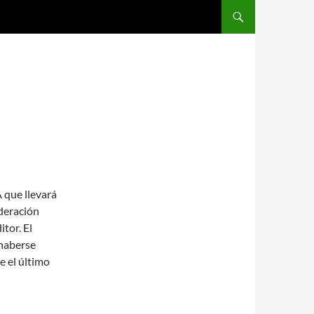
SALTAR AL CONTENIDO
 que llevará
ederación
tor. El
 haberse
e el último