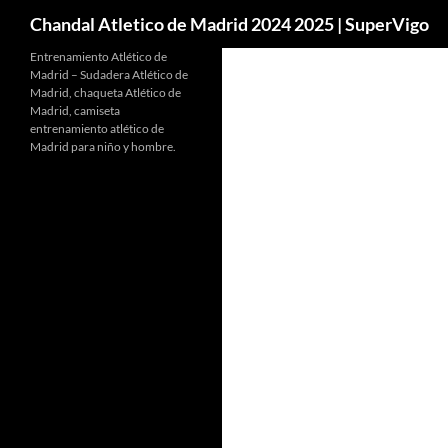
Buscar
Chandal Atletico de Madrid 2024 2025 | SuperVigo
Entrenamiento Atlético de
Madrid – Sudadera Atlético de
Madrid, chaqueta Atlético de
Madrid, camiseta
entrenamiento atlético de
Madrid para niño y hombre.