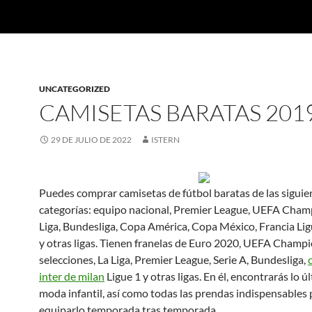
UNCATEGORIZED
CAMISETAS BARATAS 201
29 DE JULIO DE 2022
ISTERN
Puedes comprar camisetas de fútbol baratas de las siguie
categorías: equipo nacional, Premier League, UEFA Cham
Liga, Bundesliga, Copa América, Copa México, Francia Ligu
y otras ligas. Tienen franelas de Euro 2020, UEFA Champi
selecciones, La Liga, Premier League, Serie A, Bundesliga,
inter de milan
Ligue 1 y otras ligas. En él, encontrarás lo ú
moda infantil, así como todas las prendas indispensables 
equiparlo temporada tras temporada.