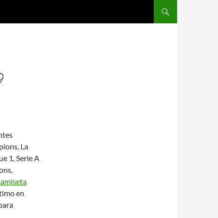
SALTAR AL CONTENIDO
9
ntes
pions, La
e 1, Serie A
ons,
camiseta
ltimo en
para