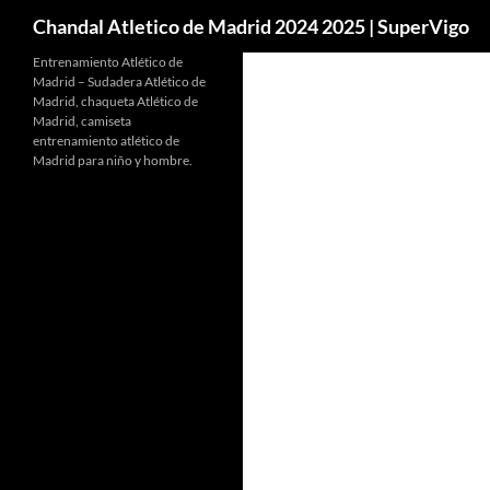
Buscar
Chandal Atletico de Madrid 2024 2025 | SuperVigo
Entrenamiento Atlético de
Madrid – Sudadera Atlético de
Madrid, chaqueta Atlético de
Madrid, camiseta
entrenamiento atlético de
Madrid para niño y hombre.