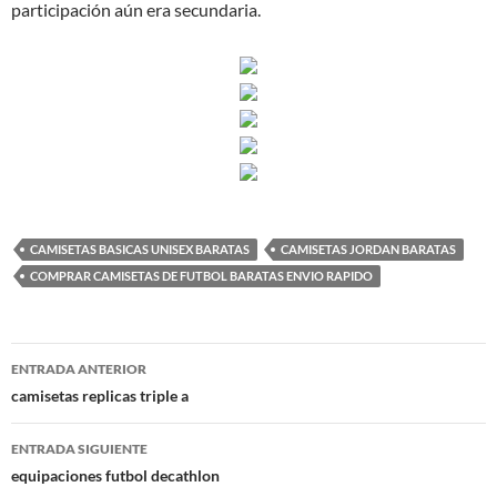
participación aún era secundaria.
CAMISETAS BASICAS UNISEX BARATAS
CAMISETAS JORDAN BARATAS
COMPRAR CAMISETAS DE FUTBOL BARATAS ENVIO RAPIDO
Navegación
ENTRADA ANTERIOR
de
camisetas replicas triple a
entradas
ENTRADA SIGUIENTE
equipaciones futbol decathlon