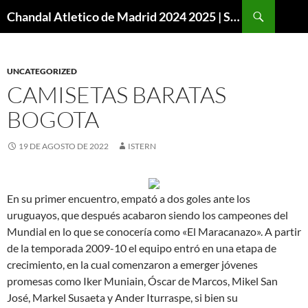
Buscar
Chandal Atletico de Madrid 2024 2025 | SuperVigo
SALTAR
AL
CONTENIDO
UNCATEGORIZED
CAMISETAS BARATAS
BOGOTA
19 DE AGOSTO DE 2022
ISTERN
En su primer encuentro, empató a dos goles ante los
uruguayos, que después acabaron siendo los campeones del
Mundial en lo que se conocería como «El Maracanazo». A partir
de la temporada 2009-10 el equipo entró en una etapa de
crecimiento, en la cual comenzaron a emerger jóvenes
promesas como Iker Muniain, Óscar de Marcos, Mikel San
José, Markel Susaeta y Ander Iturraspe, si bien su