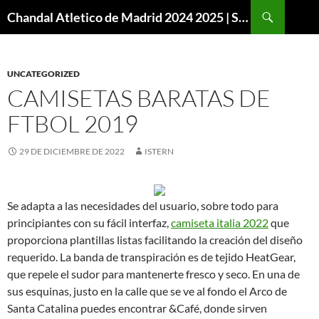
Buscar
Chandal Atletico de Madrid 2024 2025 | SuperVigo
SALTAR
AL
CONTENIDO
UNCATEGORIZED
CAMISETAS BARATAS DE
FTBOL 2019
29 DE DICIEMBRE DE 2022
ISTERN
Se adapta a las necesidades del usuario, sobre todo para
principiantes con su fácil interfaz,
camiseta italia 2022
que
proporciona plantillas listas facilitando la creación del diseño
requerido. La banda de transpiración es de tejido HeatGear,
que repele el sudor para mantenerte fresco y seco. En una de
sus esquinas, justo en la calle que se ve al fondo el Arco de
Santa Catalina puedes encontrar &Café, donde sirven