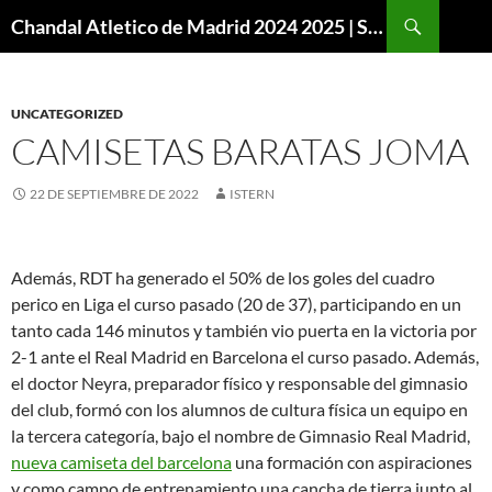
Buscar
Chandal Atletico de Madrid 2024 2025 | SuperVigo
SALTAR
AL
CONTENIDO
UNCATEGORIZED
CAMISETAS BARATAS JOMA
22 DE SEPTIEMBRE DE 2022
ISTERN
Además, RDT ha generado el 50% de los goles del cuadro
perico en Liga el curso pasado (20 de 37), participando en un
tanto cada 146 minutos y también vio puerta en la victoria por
2-1 ante el Real Madrid en Barcelona el curso pasado. Además,
el doctor Neyra, preparador físico y responsable del gimnasio
del club, formó con los alumnos de cultura física un equipo en
la tercera categoría, bajo el nombre de Gimnasio Real Madrid,
nueva camiseta del barcelona
una formación con aspiraciones
y como campo de entrenamiento una cancha de tierra junto al