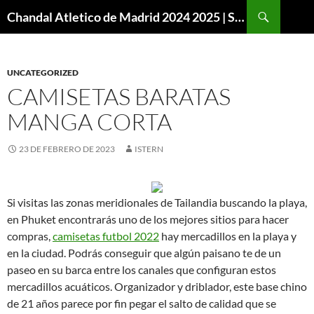
Buscar
Chandal Atletico de Madrid 2024 2025 | SuperVigo
SALTAR
AL
CONTENIDO
UNCATEGORIZED
CAMISETAS BARATAS
MANGA CORTA
23 DE FEBRERO DE 2023
ISTERN
Si visitas las zonas meridionales de Tailandia buscando la playa,
en Phuket encontrarás uno de los mejores sitios para hacer
compras,
camisetas futbol 2022
hay mercadillos en la playa y
en la ciudad. Podrás conseguir que algún paisano te de un
paseo en su barca entre los canales que configuran estos
mercadillos acuáticos. Organizador y driblador, este base chino
de 21 años parece por fin pegar el salto de calidad que se