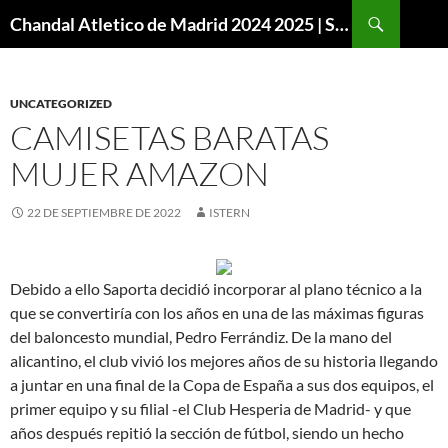
Buscar
Chandal Atletico de Madrid 2024 2025 | SuperVigo
SALTAR
AL
CONTENIDO
UNCATEGORIZED
CAMISETAS BARATAS
MUJER AMAZON
22 DE SEPTIEMBRE DE 2022
ISTERN
Debido a ello Saporta decidió incorporar al plano técnico a la
que se convertiría con los años en una de las máximas figuras
del baloncesto mundial, Pedro Ferrándiz. De la mano del
alicantino, el club vivió los mejores años de su historia llegando
a juntar en una final de la Copa de España a sus dos equipos, el
primer equipo y su filial -el Club Hesperia de Madrid- y que
años después repitió la sección de fútbol, siendo un hecho