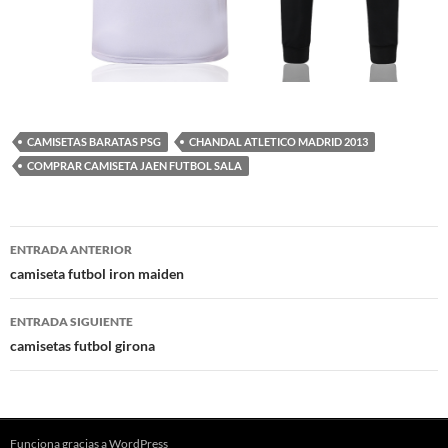
CAMISETAS BARATAS PSG
CHANDAL ATLETICO MADRID 2013
COMPRAR CAMISETA JAEN FUTBOL SALA
Navegación
ENTRADA ANTERIOR
de
camiseta futbol iron maiden
entradas
ENTRADA SIGUIENTE
camisetas futbol girona
Funciona gracias a WordPress