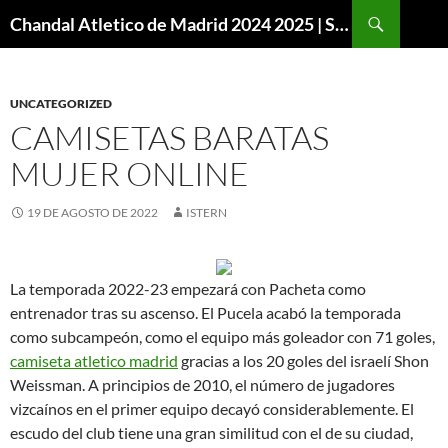
Buscar
Chandal Atletico de Madrid 2024 2025 | SuperVigo
SALTAR
AL
CONTENIDO
UNCATEGORIZED
CAMISETAS BARATAS
MUJER ONLINE
19 DE AGOSTO DE 2022
ISTERN
La temporada 2022-23 empezará con Pacheta como
entrenador tras su ascenso. El Pucela acabó la temporada
como subcampeón, como el equipo más goleador con 71 goles,
camiseta atletico madrid
gracias a los 20 goles del israelí Shon
Weissman. A principios de 2010, el número de jugadores
vizcaínos en el primer equipo decayó considerablemente. El
escudo del club tiene una gran similitud con el de su ciudad,