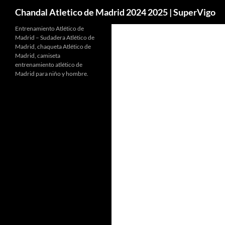
Buscar
Chandal Atletico de Madrid 2024 2025 | SuperVigo
Entrenamiento Atlético de
Madrid – Sudadera Atlético de
Madrid, chaqueta Atlético de
Madrid, camiseta
entrenamiento atlético de
Madrid para niño y hombre.