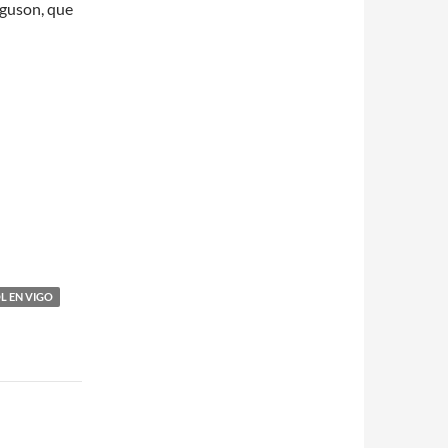
rguson, que
L EN VIGO