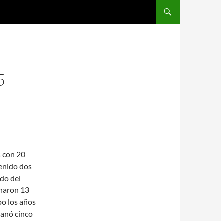
SALTAR AL CONTENIDO
5
s con 20
tenido dos
ndo del
anaron 13
bo los años
ganó cinco