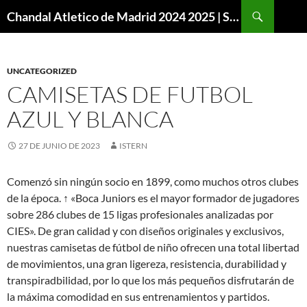
Buscar
Chandal Atletico de Madrid 2024 2025 | SuperVigo
SALTAR
AL
CONTENIDO
UNCATEGORIZED
CAMISETAS DE FUTBOL
AZUL Y BLANCA
27 DE JUNIO DE 2023
ISTERN
Comenzó sin ningún socio en 1899, como muchos otros clubes
de la época. ↑ «Boca Juniors es el mayor formador de jugadores
sobre 286 clubes de 15 ligas profesionales analizadas por
CIES». De gran calidad y con diseños originales y exclusivos,
nuestras camisetas de fútbol de niño ofrecen una total libertad
de movimientos, una gran ligereza, resistencia, durabilidad y
transpiradbilidad, por lo que los más pequeños disfrutarán de
la máxima comodidad en sus entrenamientos y partidos.