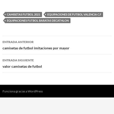
CAMISETAS FUTBOL 2021
EQUIPACIONES DE FUTBOL VALENCIA C.F
EQUIPACIONES FUTBOL BARATAS DECATHLON
Navegación
ENTRADA ANTERIOR
de
camisetas de futbol imitaciones por mayor
entradas
ENTRADA SIGUIENTE
valor camisetas de futbol
Funciona gracias a WordPress