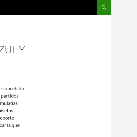
SALTAR AL CONTENIDO
ZUL Y
ce concebido
n partidos
simuladas
misetas
deporte
car la que