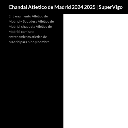
Buscar
Chandal Atletico de Madrid 2024 2025 | SuperVigo
Entrenamiento Atlético de
Madrid – Sudadera Atlético de
Madrid, chaqueta Atlético de
Madrid, camiseta
entrenamiento atlético de
Madrid para niño y hombre.