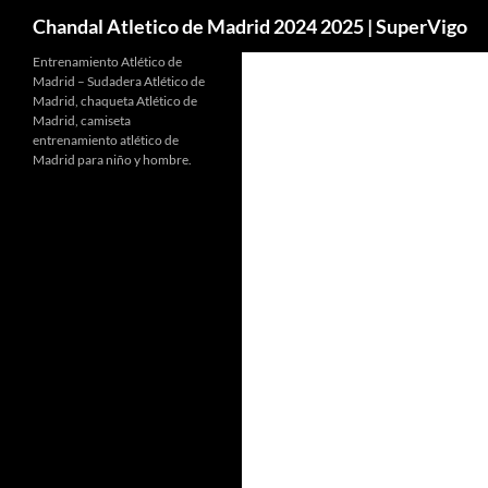
Buscar
Chandal Atletico de Madrid 2024 2025 | SuperVigo
Entrenamiento Atlético de
Madrid – Sudadera Atlético de
Madrid, chaqueta Atlético de
Madrid, camiseta
entrenamiento atlético de
Madrid para niño y hombre.