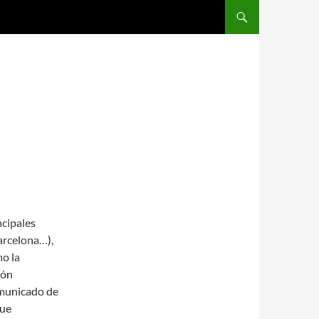
SALTAR AL CONTENIDO
ncipales
arcelona…),
mo la
ión
omunicado de
que