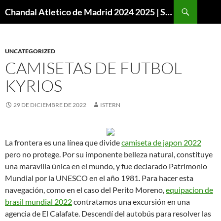
Buscar
Chandal Atletico de Madrid 2024 2025 | SuperVigo
SALTAR
AL
CONTENIDO
UNCATEGORIZED
CAMISETAS DE FUTBOL
KYRIOS
29 DE DICIEMBRE DE 2022
ISTERN
La frontera es una línea que divide
camiseta de japon 2022
pero no protege. Por su imponente belleza natural, constituye
una maravilla única en el mundo, y fue declarado Patrimonio
Mundial por la UNESCO en el año 1981. Para hacer esta
navegación, como en el caso del Perito Moreno,
equipacion de
brasil mundial 2022
contratamos una excursión en una
agencia de El Calafate. Descendí del autobús para resolver las