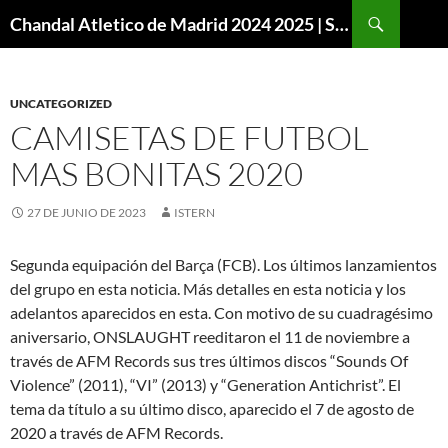
Buscar
Chandal Atletico de Madrid 2024 2025 | SuperVigo
SALTAR
AL
CONTENIDO
UNCATEGORIZED
CAMISETAS DE FUTBOL
MAS BONITAS 2020
27 DE JUNIO DE 2023
ISTERN
Segunda equipación del Barça (FCB). Los últimos lanzamientos
del grupo en esta noticia. Más detalles en esta noticia y los
adelantos aparecidos en esta. Con motivo de su cuadragésimo
aniversario, ONSLAUGHT reeditaron el 11 de noviembre a
través de AFM Records sus tres últimos discos “Sounds Of
Violence” (2011), “VI” (2013) y “Generation Antichrist”. El
tema da título a su último disco, aparecido el 7 de agosto de
2020 a través de AFM Records.