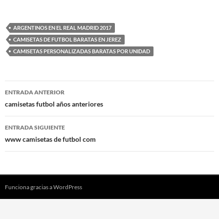
ARGENTINOS EN EL REAL MADRID 2017
CAMISETAS DE FUTBOL BARATAS EN JEREZ
CAMISETAS PERSONALIZADAS BARATAS POR UNIDAD
Navegación
ENTRADA ANTERIOR
de
camisetas futbol años anteriores
entradas
ENTRADA SIGUIENTE
www camisetas de futbol com
Funciona gracias a WordPress