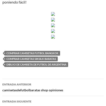
poniendo fácil!
COMPRAR CAMISETAS FUTBOL BANGKOK
COMPRAR CAMISETAS SIKSILK BARATAS
DIBUJO DE CAMISETA DE FUTBOL DE ARGENTINA
Navegación
ENTRADA ANTERIOR
de
camisetasdefutbolbaratas shop opiniones
entradas
ENTRADA SIGUIENTE