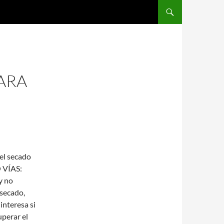
SALTAR AL CONTENIDO
ARA
el secado
O VÍAS:
y no
secado,
interesa si
uperar el