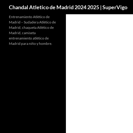
Buscar
Chandal Atletico de Madrid 2024 2025 | SuperVigo
Entrenamiento Atlético de
Madrid – Sudadera Atlético de
Madrid, chaqueta Atlético de
Madrid, camiseta
entrenamiento atlético de
Madrid para niño y hombre.