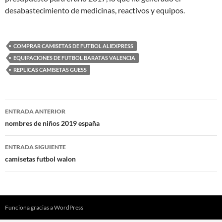
desabastecimiento de medicinas, reactivos y equipos.
COMPRAR CAMISETAS DE FUTBOL ALIEXPRESS
EQUIPACIONES DE FUTBOL BARATAS VALENCIA
REPLICAS CAMISETAS GUESS
Navegación
ENTRADA ANTERIOR
de
nombres de niños 2019 españa
entradas
ENTRADA SIGUIENTE
camisetas futbol walon
Funciona gracias a WordPress