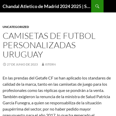
Buscar
Chandal Atletico de Madrid 2024 2025 | SuperVigo
SALTAR
AL
CONTENIDO
UNCATEGORIZED
CAMISETAS DE FUTBOL
PERSONALIZADAS
URUGUAY
27 DE JUNIO DE 2023
ISTERN
En las prendas del Getafe CF se han aplicado los standares de
calidad de la marca, tanto en las camisetas de juego para los
profesionales como las réplicas que se pondrán a la venta.
También exigieron la renuncia de la ministra de Salud Patricia
García Funegra, a quien se responsabiliza de la situación
paupérrima del sector, por no haber pedido mayor
presupuesto para el año 2017, lo que ha generado el