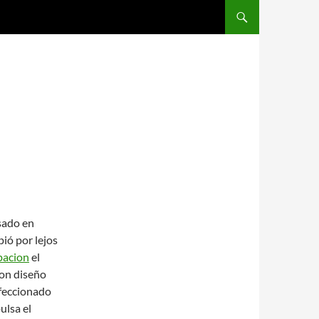
SALTAR AL CONTENIDO
sado en
ió por lejos
pacion
el
con diseño
nfeccionado
ulsa el