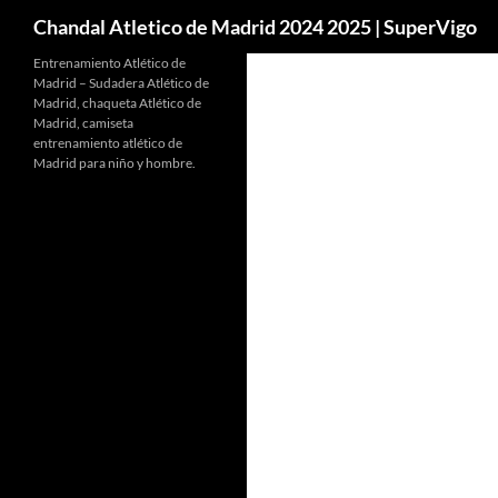
Buscar
Chandal Atletico de Madrid 2024 2025 | SuperVigo
Entrenamiento Atlético de
Madrid – Sudadera Atlético de
Madrid, chaqueta Atlético de
Madrid, camiseta
entrenamiento atlético de
Madrid para niño y hombre.