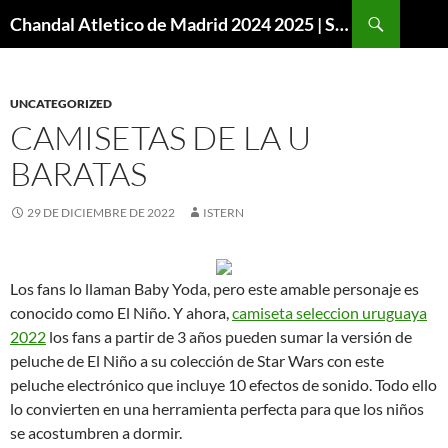
Buscar
Chandal Atletico de Madrid 2024 2025 | SuperVigo
SALTAR
AL
CONTENIDO
UNCATEGORIZED
CAMISETAS DE LA U
BARATAS
29 DE DICIEMBRE DE 2022
ISTERN
Los fans lo llaman Baby Yoda, pero este amable personaje es
conocido como El Niño. Y ahora,
camiseta seleccion uruguaya
2022
los fans a partir de 3 años pueden sumar la versión de
peluche de El Niño a su colección de Star Wars con este
peluche electrónico que incluye 10 efectos de sonido. Todo ello
lo convierten en una herramienta perfecta para que los niños
se acostumbren a dormir.