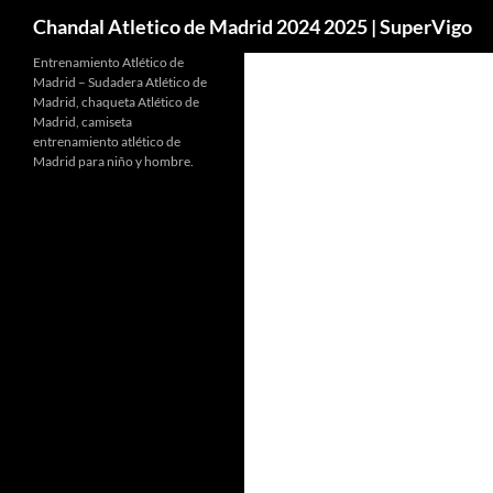
Buscar
Chandal Atletico de Madrid 2024 2025 | SuperVigo
Entrenamiento Atlético de
Madrid – Sudadera Atlético de
Madrid, chaqueta Atlético de
Madrid, camiseta
entrenamiento atlético de
Madrid para niño y hombre.