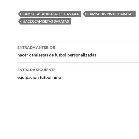
CAMISETAS ADIDAS REPLICAS AAA
CAMISETAS PIN UP BARATAS
HACER CAMISETAS BARATAS
Navegación
ENTRADA ANTERIOR
de
hacer camisetas de futbol personalizadas
entradas
ENTRADA SIGUIENTE
equipacion futbol niño