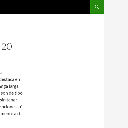
SALTAR AL CONTENIDO
 20
ra
 destaca en
anga larga
 son de tipo
 sin tener
opciones, tú
mente a ti