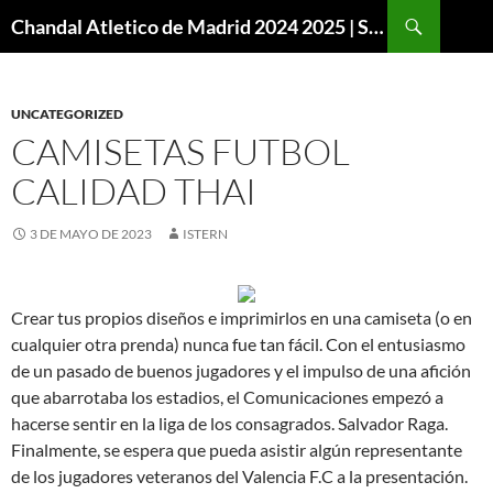
Buscar
Chandal Atletico de Madrid 2024 2025 | SuperVigo
SALTAR
AL
CONTENIDO
UNCATEGORIZED
CAMISETAS FUTBOL
CALIDAD THAI
3 DE MAYO DE 2023
ISTERN
Crear tus propios diseños e imprimirlos en una camiseta (o en
cualquier otra prenda) nunca fue tan fácil. Con el entusiasmo
de un pasado de buenos jugadores y el impulso de una afición
que abarrotaba los estadios, el Comunicaciones empezó a
hacerse sentir en la liga de los consagrados. Salvador Raga.
Finalmente, se espera que pueda asistir algún representante
de los jugadores veteranos del Valencia F.C a la presentación.