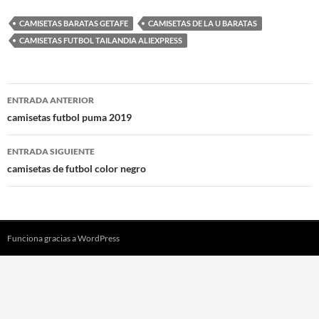
CAMISETAS BARATAS GETAFE
CAMISETAS DE LA U BARATAS
CAMISETAS FUTBOL TAILANDIA ALIEXPRESS
Navegación
ENTRADA ANTERIOR
de
camisetas futbol puma 2019
entradas
ENTRADA SIGUIENTE
camisetas de futbol color negro
Funciona gracias a WordPress