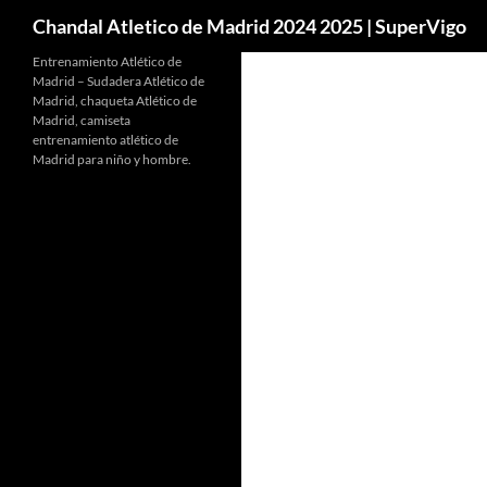
Buscar
Chandal Atletico de Madrid 2024 2025 | SuperVigo
Entrenamiento Atlético de
Madrid – Sudadera Atlético de
Madrid, chaqueta Atlético de
Madrid, camiseta
entrenamiento atlético de
Madrid para niño y hombre.