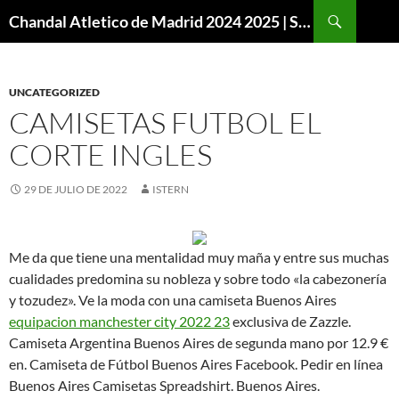
Buscar
Chandal Atletico de Madrid 2024 2025 | SuperVigo
SALTAR
AL
CONTENIDO
UNCATEGORIZED
CAMISETAS FUTBOL EL
CORTE INGLES
29 DE JULIO DE 2022
ISTERN
Me da que tiene una mentalidad muy maña y entre sus muchas
cualidades predomina su nobleza y sobre todo «la cabezonería
y tozudez». Ve la moda con una camiseta Buenos Aires
equipacion manchester city 2022 23
exclusiva de Zazzle.
Camiseta Argentina Buenos Aires de segunda mano por 12.9 €
en. Camiseta de Fútbol Buenos Aires Facebook. Pedir en línea
Buenos Aires Camisetas Spreadshirt. Buenos Aires.