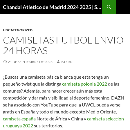
Buscar
Chandal Atletico de Madrid 2024 2025 | SuperVigo
SALTAR
AL
CONTENIDO
UNCATEGORIZED
CAMISETAS FUTBOL ENVIO
24 HORAS
21 DE SEPTIEMBRE DE 2023
ISTERN
¿Buscas una camiseta básica blanca que esta tenga un
pequeño twist que la distinga
camiseta polonia 2022
de las
comunes? Además, para hacer crecer aún más esta
competición y dar más visibilidad al deporte femenino, DAZN
se ha asociado con YouTube para que la UWCL pueda verse
gratis en España y todo el mundo excepto Medio Oriente,
camiseta españa
Norte de África y China y
camiseta seleccion
uruguaya 2022
sus territorios.