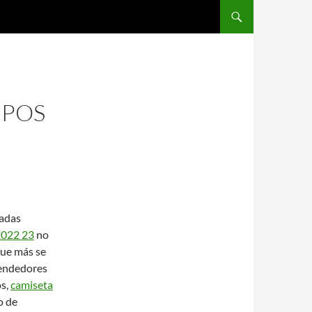
SALTAR AL CONTENIDO
IPOS
radas
2022 23
no
que más se
rendedores
os,
camiseta
o de