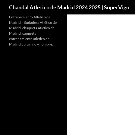
Buscar
Chandal Atletico de Madrid 2024 2025 | SuperVigo
Entrenamiento Atlético de
Madrid – Sudadera Atlético de
Madrid, chaqueta Atlético de
Madrid, camiseta
entrenamiento atlético de
Madrid para niño y hombre.