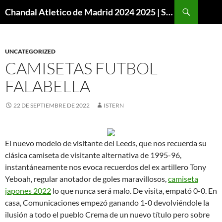
Buscar
Chandal Atletico de Madrid 2024 2025 | SuperVigo
SALTAR
AL
CONTENIDO
UNCATEGORIZED
CAMISETAS FUTBOL
FALABELLA
22 DE SEPTIEMBRE DE 2022
ISTERN
El nuevo modelo de visitante del Leeds, que nos recuerda su
clásica camiseta de visitante alternativa de 1995-96,
instantáneamente nos evoca recuerdos del ex artillero Tony
Yeboah, regular anotador de goles maravillosos,
camiseta
japones 2022
lo que nunca será malo. De visita, empató 0-0. En
casa, Comunicaciones empezó ganando 1-0 devolviéndole la
ilusión a todo el pueblo Crema de un nuevo título pero sobre