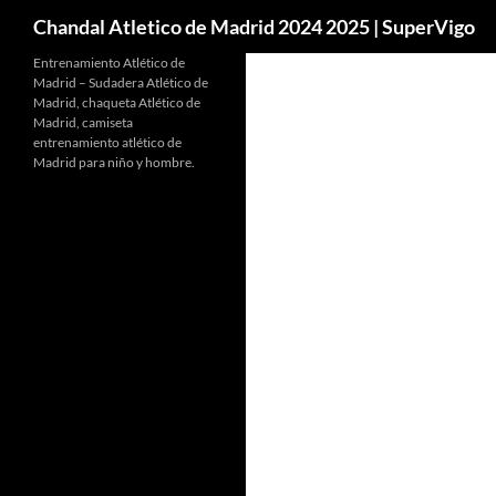
Buscar
Chandal Atletico de Madrid 2024 2025 | SuperVigo
Entrenamiento Atlético de
Madrid – Sudadera Atlético de
Madrid, chaqueta Atlético de
Madrid, camiseta
entrenamiento atlético de
Madrid para niño y hombre.