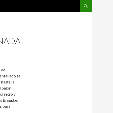
SALTAR AL CONTENIDO
ANADA
 de
 entallado se
hasta la
l balón
ol retro y
as Brigadas
s para