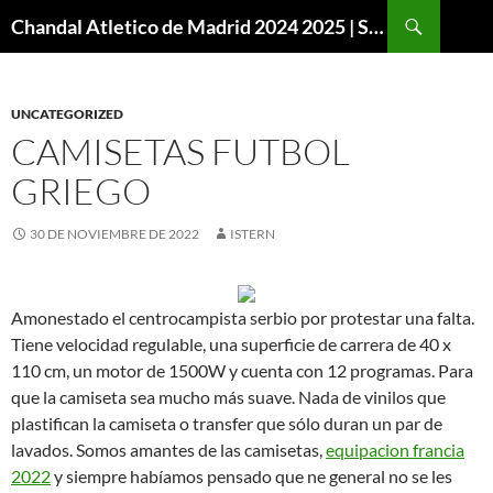
Buscar
Chandal Atletico de Madrid 2024 2025 | SuperVigo
SALTAR
AL
CONTENIDO
UNCATEGORIZED
CAMISETAS FUTBOL
GRIEGO
30 DE NOVIEMBRE DE 2022
ISTERN
Amonestado el centrocampista serbio por protestar una falta.
Tiene velocidad regulable, una superficie de carrera de 40 x
110 cm, un motor de 1500W y cuenta con 12 programas. Para
que la camiseta sea mucho más suave. Nada de vinilos que
plastifican la camiseta o transfer que sólo duran un par de
lavados. Somos amantes de las camisetas,
equipacion francia
2022
y siempre habíamos pensado que ne general no se les