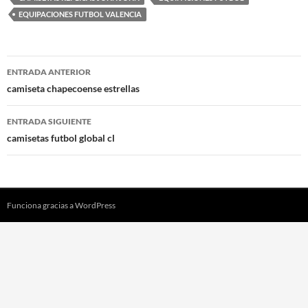
EQUIPACIONES FUTBOL VALENCIA
Navegación
ENTRADA ANTERIOR
de
camiseta chapecoense estrellas
entradas
ENTRADA SIGUIENTE
camisetas futbol global cl
Funciona gracias a WordPress