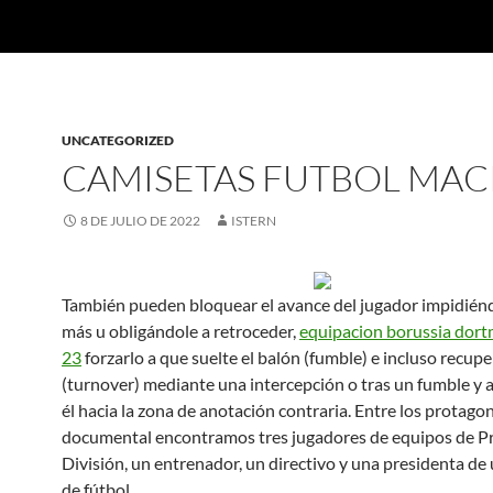
UNCATEGORIZED
CAMISETAS FUTBOL MA
8 DE JULIO DE 2022
ISTERN
También pueden bloquear el avance del jugador impidién
más u obligándole a retroceder,
equipacion borussia dor
23
forzarlo a que suelte el balón (fumble) e incluso recupe
(turnover) mediante una intercepción o tras un fumble y 
él hacia la zona de anotación contraria. Entre los protagon
documental encontramos tres jugadores de equipos de P
División, un entrenador, un directivo y una presidenta de
de fútbol.