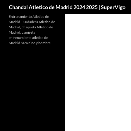
Buscar
Chandal Atletico de Madrid 2024 2025 | SuperVigo
Entrenamiento Atlético de
Madrid – Sudadera Atlético de
Madrid, chaqueta Atlético de
Madrid, camiseta
entrenamiento atlético de
Madrid para niño y hombre.