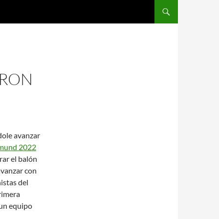
SALTAR AL CONTENIDO
CRON
dole avanzar
tmund 2022
rar el balón
avanzar con
istas del
rimera
 un equipo