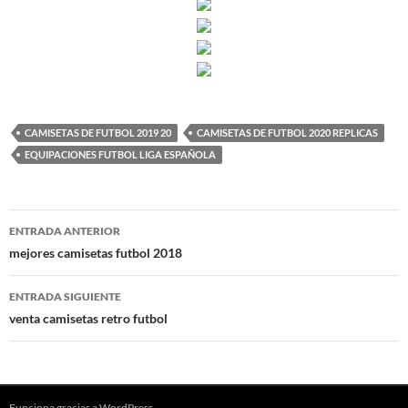
CAMISETAS DE FUTBOL 2019 20
CAMISETAS DE FUTBOL 2020 REPLICAS
EQUIPACIONES FUTBOL LIGA ESPAÑOLA
Navegación
ENTRADA ANTERIOR
de
mejores camisetas futbol 2018
entradas
ENTRADA SIGUIENTE
venta camisetas retro futbol
Funciona gracias a WordPress