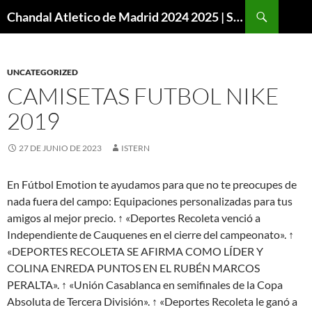
Buscar
Chandal Atletico de Madrid 2024 2025 | SuperVigo
SALTAR
AL
CONTENIDO
UNCATEGORIZED
CAMISETAS FUTBOL NIKE
2019
27 DE JUNIO DE 2023
ISTERN
En Fútbol Emotion te ayudamos para que no te preocupes de
nada fuera del campo: Equipaciones personalizadas para tus
amigos al mejor precio. ↑ «Deportes Recoleta venció a
Independiente de Cauquenes en el cierre del campeonato». ↑
«DEPORTES RECOLETA SE AFIRMA COMO LÍDER Y
COLINA ENREDA PUNTOS EN EL RUBÉN MARCOS
PERALTA». ↑ «Unión Casablanca en semifinales de la Copa
Absoluta de Tercera División». ↑ «Deportes Recoleta le ganó a