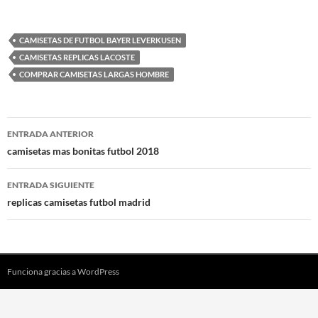
CAMISETAS DE FUTBOL BAYER LEVERKUSEN
CAMISETAS REPLICAS LACOSTE
COMPRAR CAMISETAS LARGAS HOMBRE
Navegación
ENTRADA ANTERIOR
de
camisetas mas bonitas futbol 2018
entradas
ENTRADA SIGUIENTE
replicas camisetas futbol madrid
Funciona gracias a WordPress