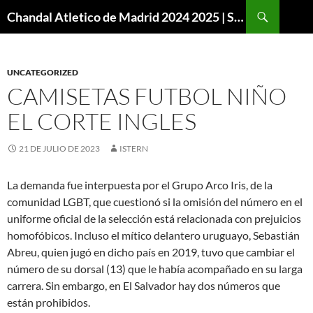
Buscar
Chandal Atletico de Madrid 2024 2025 | SuperVigo
SALTAR
AL
CONTENIDO
UNCATEGORIZED
CAMISETAS FUTBOL NIÑO
EL CORTE INGLES
21 DE JULIO DE 2023
ISTERN
La demanda fue interpuesta por el Grupo Arco Iris, de la
comunidad LGBT, que cuestionó si la omisión del número en el
uniforme oficial de la selección está relacionada con prejuicios
homofóbicos. Incluso el mítico delantero uruguayo, Sebastián
Abreu, quien jugó en dicho país en 2019, tuvo que cambiar el
número de su dorsal (13) que le había acompañado en su larga
carrera. Sin embargo, en El Salvador hay dos números que
están prohibidos.