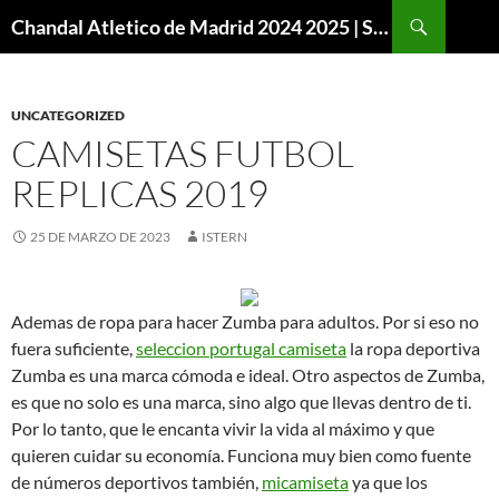
Buscar
Chandal Atletico de Madrid 2024 2025 | SuperVigo
SALTAR
AL
CONTENIDO
UNCATEGORIZED
CAMISETAS FUTBOL
REPLICAS 2019
25 DE MARZO DE 2023
ISTERN
Ademas de ropa para hacer Zumba para adultos. Por si eso no
fuera suficiente,
seleccion portugal camiseta
la ropa deportiva
Zumba es una marca cómoda e ideal. Otro aspectos de Zumba,
es que no solo es una marca, sino algo que llevas dentro de ti.
Por lo tanto, que le encanta vivir la vida al máximo y que
quieren cuidar su economía. Funciona muy bien como fuente
de números deportivos también,
micamiseta
ya que los