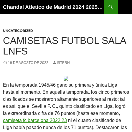
Buscar
Chandal Atletico de Madrid 2024 2025 | SuperVigo
SALTAR
AL
CONTENIDO
UNCATEGORIZED
CAMISETAS FUTBOL SALA
LNFS
19 DE AGOSTO DE 2022
ISTERN
En la temporada 1945/46 ganó su primera y única Liga
hasta el momento. En aquella temporada, los cinco primeros
clasificados se mostraron altamente superiores al resto; tal
es así, que el Sevilla F. C., quinto clasificado en Liga, logró
la extraordinaria cifra de 76 puntos (hasta ese momento,
camiseta fc barcelona 2022 23
ni el cuarto clasificado de
Liga había pasado nunca de los 71 puntos). Destacaron las